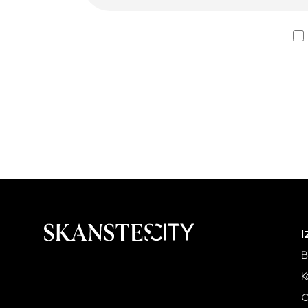
I
B
K
C