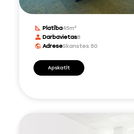
Platība
45m²
Darbavietas
8
Adrese
Skanstes 50
Apskatīt