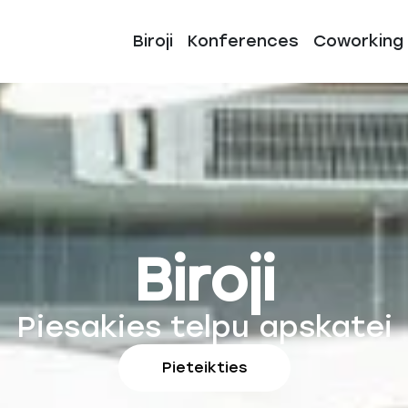
Biroji
Konferences
Coworking
Biroji
Piesakies telpu apskatei
Pieteikties