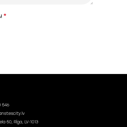
u
*
0 546
nstescity.lv
la 50, Rīga, LV-1013