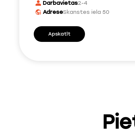
Darbavietas
2-4
Adrese
Skanstes iela 50
Apskatīt
Pie