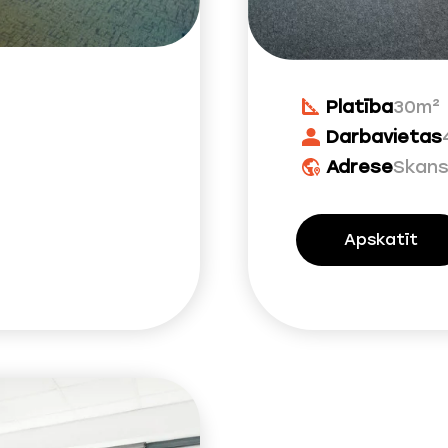
Platība
30m²
Darbavietas
Adrese
Skans
Apskatīt