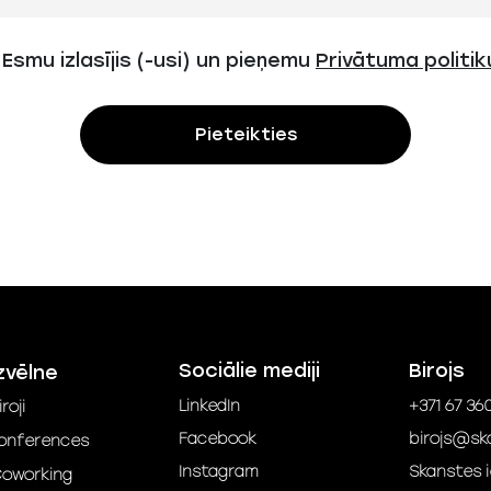
Esmu izlasījis (-usi) un pieņemu
Privātuma politik
Pieteikties
Sociālie mediji
Birojs
zvēlne
LinkedIn
+371 67 36
iroji
Facebook
birojs@ska
onferences
Instagram
Skanstes ie
oworking