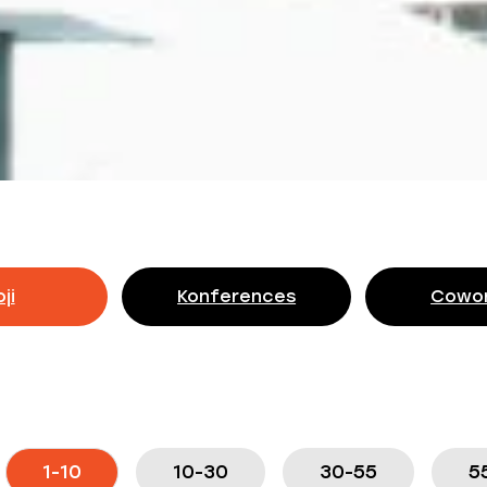
oji
Konferences
Cowor
1-10
10-30
30-55
5