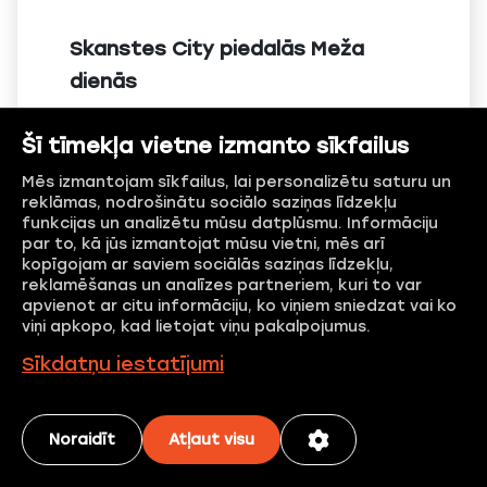
Skanstes City piedalās Meža
dienās
Šī tīmekļa vietne izmanto sīkfailus
Lasīt vairāk
Mēs izmantojam sīkfailus, lai personalizētu saturu un
reklāmas, nodrošinātu sociālo saziņas līdzekļu
funkcijas un analizētu mūsu datplūsmu. Informāciju
par to, kā jūs izmantojat mūsu vietni, mēs arī
kopīgojam ar saviem sociālās saziņas līdzekļu,
reklamēšanas un analīzes partneriem, kuri to var
apvienot ar citu informāciju, ko viņiem sniedzat vai ko
viņi apkopo, kad lietojat viņu pakalpojumus.
Sīkdatņu iestatījumi
Noraidīt
Atļaut visu