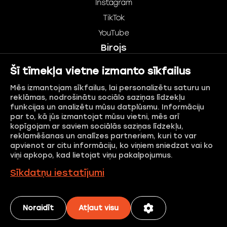
Instagram
TikTok
YouTube
Birojs
+371 67 360 546
Šī tīmekļa vietne izmanto sīkfailus
birojs@skanstescity.lv
Mēs izmantojam sīkfailus, lai personalizētu saturu un
Skanstes iela 50, Rīga, LV-1013
reklāmas, nodrošinātu sociālo saziņas līdzekļu
funkcijas un analizētu mūsu datplūsmu. Informāciju
par to, kā jūs izmantojat mūsu vietni, mēs arī
kopīgojam ar saviem sociālās saziņas līdzekļu,
reklamēšanas un analīzes partneriem, kuri to var
apvienot ar citu informāciju, ko viņiem sniedzat vai ko
viņi apkopo, kad lietojat viņu pakalpojumus.
Sīkdatņu iestatījumi
Sertificētas ēkas
Privātuma politika
Sīkdatņu politika
Noraidīt
Atļaut visu