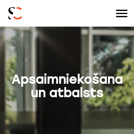
Apsaimniekošana
un atbalsts