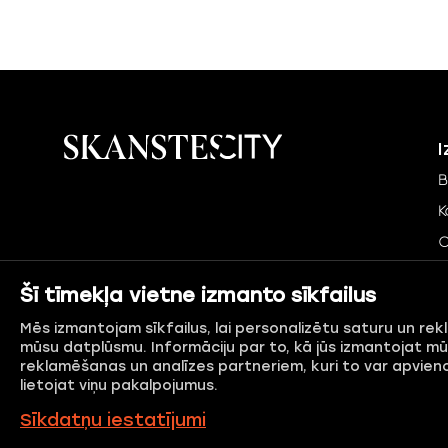
I
B
K
C
P
Šī tīmekļa vietne izmanto sīkfailus
J
Mēs izmantojam sīkfailus, lai personalizētu saturu un rek
K
mūsu datplūsmu. Informāciju par to, kā jūs izmantojat mūs
reklamēšanas un analīzes partneriem, kuri to var apvienot
lietojat viņu pakalpojumus.
Privātuma politika
Sīkdatņu politika
Sīkdatņu iestatījumi