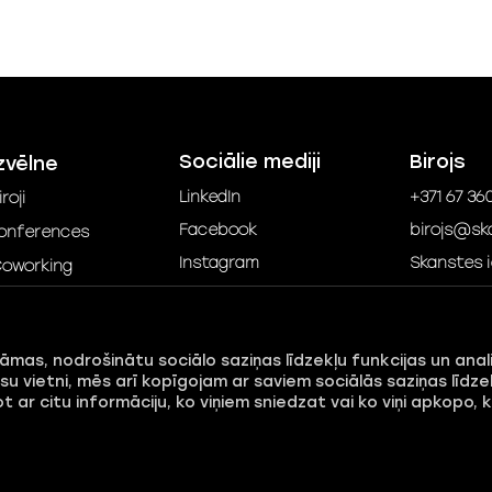
Sociālie mediji
Birojs
zvēlne
LinkedIn
+371 67 36
iroji
Facebook
birojs@ska
onferences
Instagram
Skanstes ie
oworking
TikTok
ar kvartālu
YouTube
aunumi
lāmas, nodrošinātu sociālo saziņas līdzekļu funkcijas un anal
ontakti
u vietni, mēs arī kopīgojam ar saviem sociālās saziņas līdze
 ar citu informāciju, ko viņiem sniedzat vai ko viņi apkopo, 