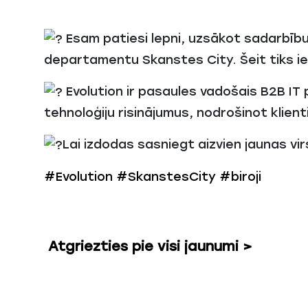
Esam patiesi lepni, uzsākot sadarbīb
departamentu Skanstes City. Šeit tiks i
Evolution ir pasaules vadošais B2B IT
tehnoloģiju risinājumus, nodrošinot klie
Lai izdodas sasniegt aizvien jaunas vi
#Evolution
#SkanstesCity
#biroji
Atgriezties pie visi jaunumi >