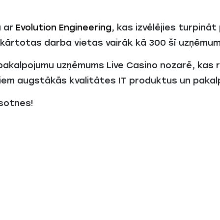
u ar
Evolution Engineering
, kas izvēlējies turpinā
ekārtotas darba vietas vairāk kā 300 šī uzņēmum
 pakalpojumu uzņēmums Live Casino nozarē, kas r
ntiem augstākās kvalitātes IT produktus un paka
rsotnes!