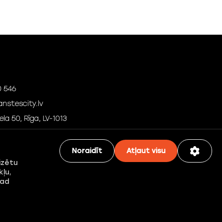
0 546
nstescity.lv
la 50, Rīga, LV-1013
Noraidīt
Atļaut visu
izētu
kļu,
kad
Sertificētas ēkas