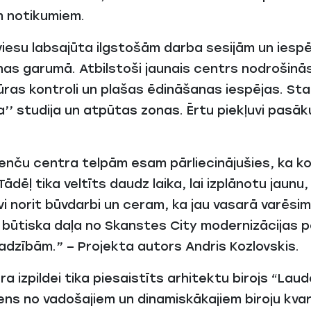
m notikumiem.
a viesu labsajūta ilgstošām darba sesijām un ies
nas garumā. Atbilstoši jaunais centrs nodrošin
ras kontroli un plašas ēdināšanas iespējas. Sta
’’ studija un atpūtas zonas. Ērtu piekļuvi pasāk
enču centra telpām esam pārliecinājušies, ka 
Tādēļ tika veltīts daudz laika, lai izplānotu jaun
i norit būvdarbi un ceram, ka jau vasarā varēsi
ir būtiska daļa no Skanstes City modernizācijas 
ajadzībām.” – Projekta autors Andris Kozlovskis.
ra izpildei tika piesaistīts arhitektu birojs “La
viens no vadošajiem un dinamiskākajiem biroju kv