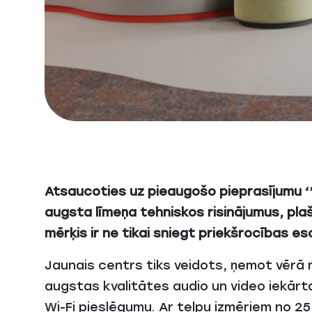
Atsaucoties uz pieaugošo pieprasījumu ‘’
augsta līmeņa tehniskos risinājumus, plašā
mērķis ir ne tikai sniegt priekšrocības e
Jaunais centrs tiks veidots, ņemot vērā m
augstas kvalitātes audio un video iekārt
Wi-Fi pieslēgumu. Ar telpu izmēriem no 