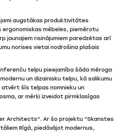
pējami augstākas produktivitātes
ās ergonomiskas mēbeles, piemērotu
rp jaunajiem risinājumiem paredzētas arī
umu norises vietai nodrošina plašais
konferenču telpu pieejamība šāda mēroga
u, modernu un dizainisku telpu, kā salikumu
m atvērt šīs telpas nomnieku un
posma, ar mērķi izveidot pirmklasīgas
uder Architects”. Ar šo projektu ”Skanstes
artāliem Rīgā, piedāvājot modernus,