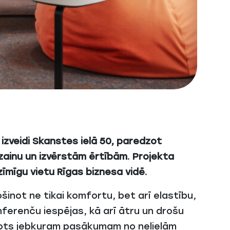
zveidi Skanstes ielā 50, paredzot
dizainu un izvērstām ērtībām. Projekta
zīmīgu vietu Rīgas biznesa vidē.
inot ne tikai komfortu, bet arī elastību,
ferenču iespējas, kā arī ātru un drošu
ērots jebkuram pasākumam no nelielām