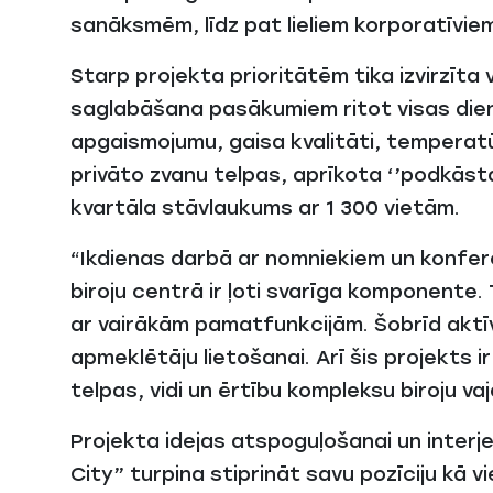
sanāksmēm, līdz pat lieliem korporatīvie
Starp projekta prioritātēm tika izvirzīt
saglabāšana pasākumiem ritot visas die
apgaismojumu, gaisa kvalitāti, temperatū
privāto zvanu telpas, aprīkota ‘’podkāsta
kvartāla stāvlaukums ar 1 300 vietām.
“Ikdienas darbā ar nomniekiem un konfer
biroju centrā ir ļoti svarīga komponente. 
ar vairākām pamatfunkcijām. Šobrīd aktīv
apmeklētāju lietošanai. Arī šis projekts 
telpas, vidi un ērtību kompleksu biroju v
Projekta idejas atspoguļošanai un interje
City” turpina stiprināt savu pozīciju kā 