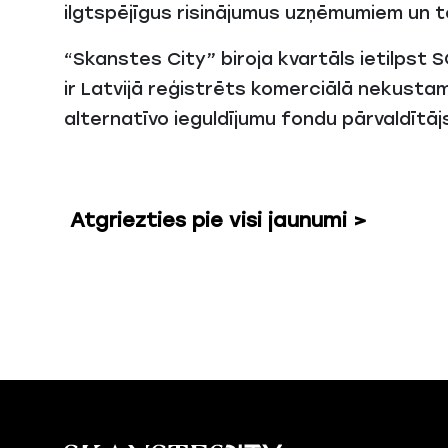
ilgtspējīgus risinājumus uzņēmumiem un t
“Skanstes City” biroja kvartāls ietilpst
ir Latvijā reģistrēts komerciālā nekusta
alternatīvo ieguldījumu fondu pārvaldītāj
Atgriezties pie visi jaunumi >