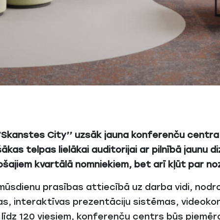
Skanstes City’’ uzsāk jauna konferenču centra i
kas telpas lielākai auditorijai ar pilnībā jaunu 
sošajiem kvartālā nomniekiem, bet arī kļūt par no
ūsdienu prasības attiecībā uz darba vidi, nodroš
as, interaktīvas prezentāciju sistēmas, videokon
25 līdz 120 viesiem, konferenču centrs būs piem